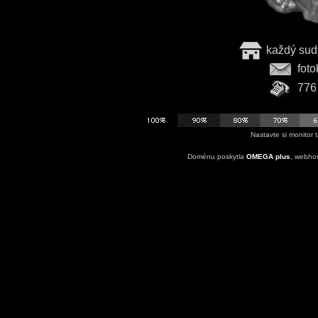
každý sudý
foto
776 
Nastavte si monitor 
Doménu poskytla
OMEGA plus
, webhos